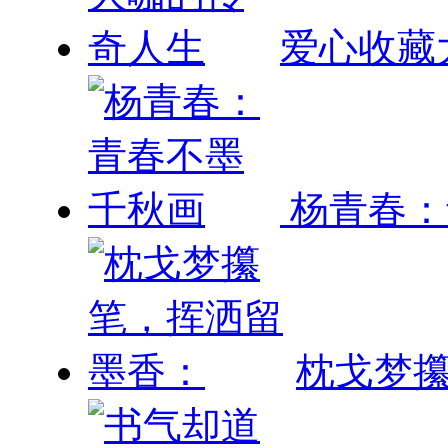
爱心收藏
杨青春：
枕戈梦