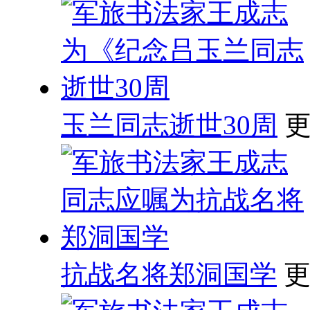
玉兰同志逝世30周
更
抗战名将郑洞国学
更