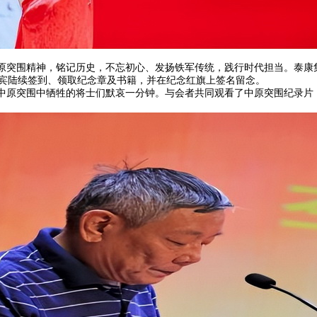
原突围精神，铭记历史，不忘初心、发扬铁军传统，践行时代担当。泰康
宾陆续签到、领取纪念章及书籍，并在纪念红旗上签名留念。
原突围中牺牲的将士们默哀一分钟。与会者共同观看了中原突围纪录片《