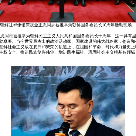
朝鲜驻华使馆庆祝金正恩同志被推举为朝鲜国务委员长10周年活动现场。
恩同志被推举为朝鲜民主主义人民共和国国务委员长十周年，这一具有里
勋卓著。当今世界最杰出的政治活动家、国家建设的伟大战略家，创造和
朝鲜社会主义放在复兴和繁荣的轨道上，在祖国和革命、时代和力量史上
主权安全、推进民族复兴伟业、增进民生福祉、巩固社会主义根基各领域