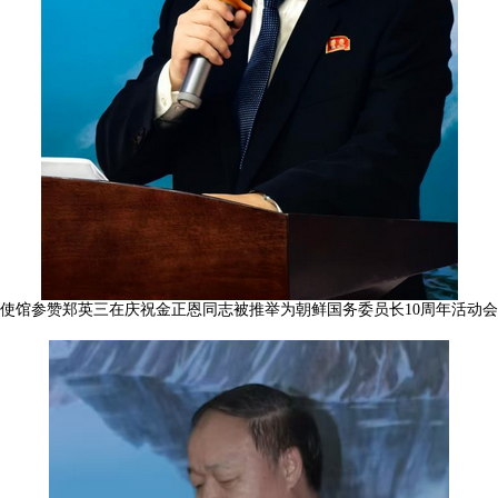
使馆参赞郑英三在庆祝金正恩同志被推举为朝鲜国务委员长10周年活动