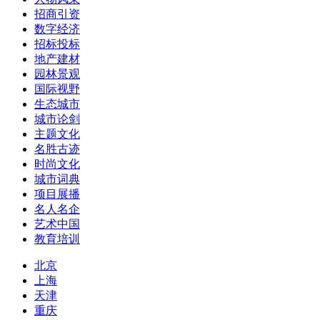
招商引资
数字经济
招标投标
地产建材
园林景观
国际视野
生态城市
城市论剑
主题文化
名胜古迹
时尚文化
城市词典
项目展播
名人名企
艺术中国
教育培训
北京
上海
天津
重庆