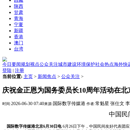
西藏
陕西
甘肃
青海
宁夏
新疆
香港
澳门
台湾
今日要闻
规划视点
公众关注
城市建设
环境保护
社会热点
海外快
登陆
|
注册
当前位置:
主页
>
新闻焦点
>
公众关注
>
庆祝金正恩为国务委员长10周年活动在北
2026-06-30 07:40
国际数字传媒港
常魁星 张仕文 
时间:
来源:
作者:
中国民
国际数字传媒港北京6月30日电
6月26日下午，中国民间友好代表团